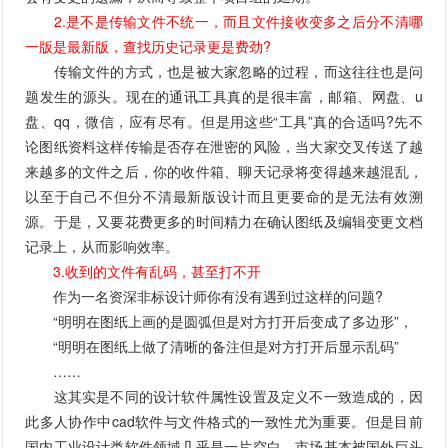
2.是不是传输文件不统一，而且文件接收变多之后分不清哪
一版是最新版，查找历史记录更是费劲?
传输文件的方式，也是被大家忽略的过程，而这往往也是问
题发生的源头。现在的通讯工具真的是很丰富，邮箱、网盘、u
盘、qq，微信，应有尽有。但是用这些“工具”真的合适吗?先不
论图纸资料这样传输是否存在泄密的风险，当大家交叉传送了越
来越多的文件之后，你的收件箱、聊天记录将变得越来越混乱，
以至于自己不但分不清最新版设计而且更要命的是无法有效溯
源。于是，又要花费更多的时间精力在确认图纸及编辑变更文档
记录上，从而影响效率。
3.收到的文件有乱码，甚至打不开
作为一名资深非标设计师你有没有遇到过这样的问题?
“明明在图纸上画的是圆弧但是对方打开后变成了多边形”，
“明明在图纸上做了清晰的备注但是对方打开后显示乱码”
……
这其实是不同的设计软件属性设置及定义不一致造成的，因
此多人协作中cad软件与文件格式的一致性尤为重要。但是目前
国内工业设计类软件领域几乎是一片空白，市场基本被国外巨头