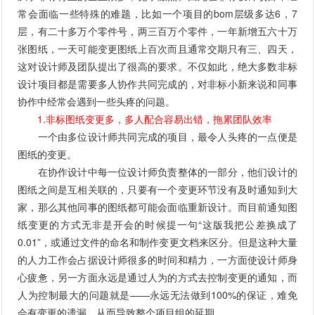
常会面临一些特殊的难题，比如一个项目的bom层级多达6，7
层，有二十多万个零件号，两三百万个零件，一年新增五六十万
张图纸，一天可能变更图纸上百次而且通常交期只有三、四天，
这对设计师及团队提出了很高的要求。不仅如此，绝大多数非标
设计项目都是需要多人协作共同完成的，对非标小新来说和同事
协作中经常会遇到一些头疼的问题。
1.非标图纸变更多，多人配合容易出错，拖累团队效率
一个由多位设计师共同完成的项目，最令人头疼的一点便是
图纸的变更。
在协作设计中每一位设计师负责整体的一部分，他们设计的
图纸之间是互相关联的，只要有一个变更环节没有及时通知到大
家，那么其他同事的图纸都可能会面临重新设计。而目前通知图
纸变更的方式无非是开会的时候提一句“这版我把公差换成了
0.01”，或通过文件的命名和制作变更文档来区分。但是这种大量
的人力工作会占据设计师很多的时间和精力，一方面使设计师身
心疲惫，另一方面永远是通过人为的方式去控制变更的通知，而
人为控制最大的问题就是——永远无法做到100%的保证，难免
会有变更的遗漏，从而导致整个项目组的延期。