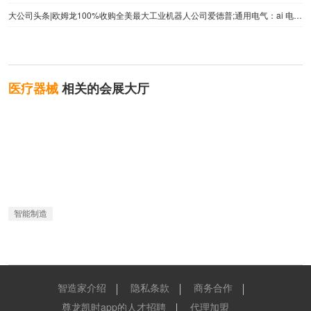
大公司头条|欧姆龙100%收购全美最大工业机器人公司爱德普;通用电气：ai 电网将节省成本2000亿美元
医疗器械
相关的会展大厅
智能制造
智造家介绍
隐私条款
商务合作
尊龙凯时app的人才招聘
代理加盟