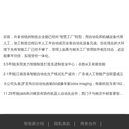
目前，许多传统的制造企业都已经向“智慧工厂”转型，用自动化和机械设备代替
人工，加工制造过程以半人工半自动或完全靠自动化设备完成。但在现在的大环
境下光有智能工厂已经不够了，管理上如果与相关工厂管理软件相互结合，必定
能事半功倍，实现管控一体化。
3.5早报|东莞发力智能制造打造先进制造业中心；谷歌ai又有新技能
2.1早报|江南首条智能自动化生产线试生产成功；广东省人工智能产业联盟成立
大公司头条|罗克韦尔自动化收购3d成像专家odos imaging；韩泰科技斥资162亿韩元，全资并购tinnos公司
11.29早报|abb和川崎宣布协作机器人自动化合作；西门子与南京中材签署智能制造合作协议
智造家介绍
隐私条款
商务合作