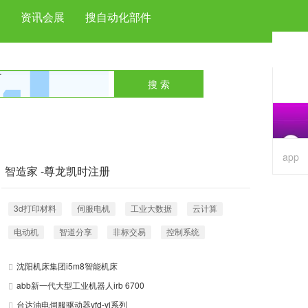
资讯会展
搜自动化部件
搜 索
next
app
智造家 -尊龙凯时注册
3d打印材料
伺服电机
工业大数据
云计算
电动机
智道分享
非标交易
控制系统
沈阳机床集团i5m8智能机床
abb新一代大型工业机器人irb 6700
台达油电伺服驱动器vfd-vj系列