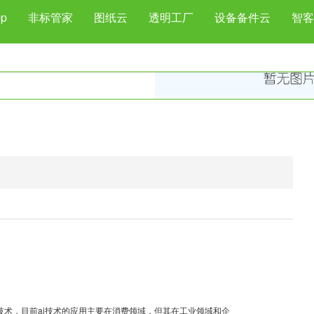
p
非标管家
图纸云
透明工厂
设备备件云
智客
技术，目前ai技术的应用主要在消费领域，但其在工业领域和企