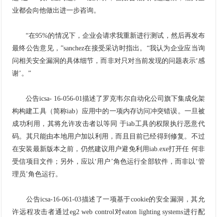
业都会向他做出进一步咨询。
“在95%的情况下，企业会请求我重新进行测试，然后再发布
最终公告意见，”sanchez在接受采访时指出。“我认为企业应当询
问相关安全漏洞的具体细节，而非对只对当前发现的问题表示‘感
谢’。”
公告icsa- 16-056-01描述了罗克韦尔自动化公司旗下集成化架
构构建工具（简称iab）应用中的一项内存访问冲突错误。一旦被
成功利用，其将允许攻击者以等同 于iab工具的权限执行恶意代
码。其只能由本地用户加以利用，而且目前已经得到修复。不过
在安装最新版本之前，仍然建议用户避免利用iab.exe打开任 何非
受信项目文件；另外，应以‘用户’角色运行全部软件，而非以‘管
理员’角色运行。
公告icsa-16-061-03描述了一项基于cookie的安全漏洞，其允
许远程攻击者通过eg2 web control对eaton lighting systems进行配