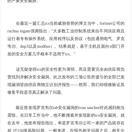
的严重安全威胁。
在最近一篇汇总ics当前威胁形势的博文当中，fortinet公司的
ruchna nigam强调指出：“大多数工业控制系统来自不同供应商且
运行着专有操作系统、应用程序以及协议（包括通用电气、罗克
韦尔、dnp3以及modbus）。结果就是，基于主机且面向it部门开
发的安全方案几乎根本不适用于ics。”
这无疑使得ics的安全性更为薄弱，而且需要完全由供应商负
责找到并解决安全漏洞。此次发布的三项公告所援引的全部已发
现漏洞皆由供应商独立识别并报告——然而，我们却很难验证其
修复手段是否真正解决了问题。
最近曾发现罗克韦尔iab安全漏洞的ivan sanchez对此感到相当
震惊。在日常工作当中，他不断搜索并发现新的ics安全漏洞。就
在去年，他发布报告指出，单是罗克韦尔公司一家的产品就存在
超 过150项风险问题。一般来讲，在报告相关问题之后，相关企