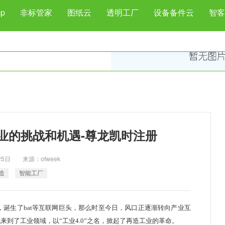
p
非标管家
图纸云
透明工厂
设备备件云
智客
造业的挑战和机遇-尊龙凯时注册
月25日 来源：ofweek
造
智能工厂
诞生了bat等互联网巨头，那么时至今日，风口正逐渐转向产业互
到了工业领域，以“工业4.0”之名，掀起了再造工业的革命。