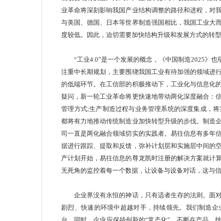
业革命将深刻影响我国产业结构调整的路径和进程，对
与美国、德国、日本等世界制造强国相比，我国工业大
度较低。因此，迫切需要加快结构升级和发展方式的转
“工业4.0”是一个发展的概念，《中国制造2025》也
注重中长期规划，主要围绕我国工业有待加强的领域进
的低端环节。在工信部的积极推动下，工业化与信息化
疑问，新一轮工业革命将更快速地带动两化深度融合：
管理方式;生产制造过程与业务管理系统的深度集成，
都将有力地推动传统制造业加快转型升级的步伐。制造
司一直是两化融合领域切实的实践者。易往信息有多年
据进行跟踪、提取和反馈，弥补计划层和实施层中间的
产计划开始，易往信息的尊龙凯时注册的解决方案就计
无死角的监控着每一个数据，让设备与设备对话，这与
企业界没有永恒的神话，只有适者生存的法则。面对
剧烈、快速的环境中超越对手，持续领先。我们制造企
台。同时，企业应保持创新的“常态化”，不断在产品、