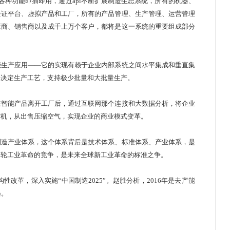
各种功能即插即用，通过api不断扩展制造生态系统，所有的机器、
验证平台、虚拟产品和工厂，所有的产品管理、生产管理、运营管理
应商、销售商以及成千上万个客户，都将是这一系统的重要组成部分
生产应用——它的实现有赖于企业内部系统之间水平集成和垂直集
来决定生产工艺，支持极少批量和大批量生产。
智能产品离开工厂后，通过互联网那个连接和
大数据
分析，将企业
缩机，从出售压缩空气，实现企业的商业模式变革。
造产业体系，这个体系背后是技术体系、标准体系、产业体系，是
一轮工业革命的竞争，是未来全球新工业革命的标准之争。
改革，深入实施“中国制造2025”。赵胜分析，2016年是去产能
遇。
：