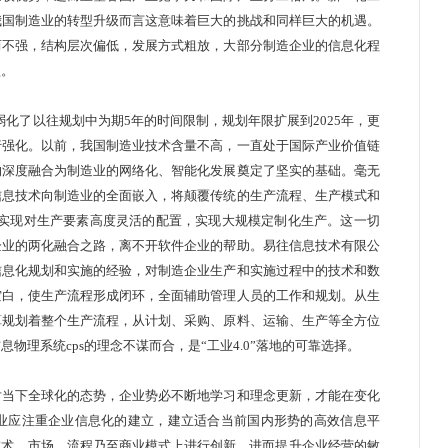
我国制造业的转型升级而言这意味着巨大的挑战和同样巨大的机遇。
而不强，结构层次偏低，发展方式粗放，大部分制造企业的信息化程
型。
弱化了以往规划中为期5年的时间限制，规划年限扩展到2025年，更
行强化。以前，我国制造业技术含量不高，一直处于国际产业价值链
的深度融合为制造业的网络化、智能化发展奠定了坚实的基础。毫无
信息技术向制造业的全面嵌入，将颠覆传统的生产流程、生产模式和
将实现对生产要素高度灵活的配置，实现大规模定制化生产。这一切
企业的两化融合之路，离不开软件企业的帮助。易往信息技术有限公
信息化规划和实施的经验，对制造企业生产和实施过程中的技术和数
空白，使生产流程形成闭环，全面辅助管理人员的工作和规划。从生
算规划着整个生产流程，从计划、采购、原料、运输、生产等全方位
信息物理系统
cps
的理念不谋而合，是“工业4.0”落地的可靠选择。
当下全球化的态势，企业势必不断地学习和理念更新，才能在变化
业应注重企业信息化的建立，建立适合当前国内形势的高效信息平
技术、市场、流程乃至商业模式上进行创新，进而提升企业经营的敏