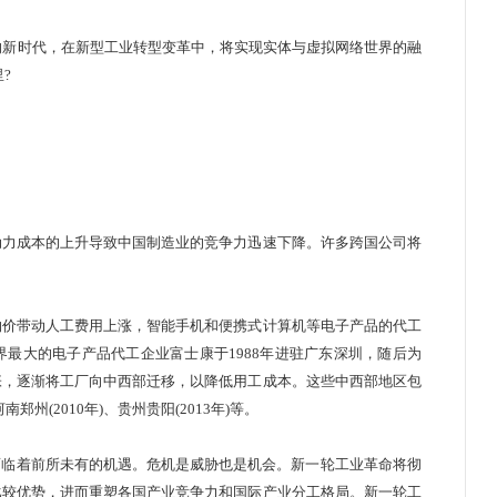
的新时代，在新型工业转型变革中，将实现实体与虚拟网络世界的融
里?
力成本的上升导致中国制造业的竞争力迅速下降。许多跨国公司将
价带动人工费用上涨，智能手机和便携式计算机等电子产品的代工
最大的电子产品代工企业富士康于1988年进驻广东深圳，随后为
张，逐渐将工厂向中西部迁移，以降低用工成本。这些中西部地区包
河南郑州(2010年)、贵州贵阳(2013年)等。
临着前所未有的机遇。危机是威胁也是机会。新一轮工业革命将彻
比较优势，进而重塑各国产业竞争力和国际产业分工格局。新一轮工