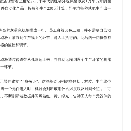
还保留着上世纪八九十年代的红砖外观风格以及1万平方米的面
0万件自动化产品，按每年生产230天计算，即平均每秒就能生产出一
高的灰蓝色机柜排成一行。员工身着蓝色工服，并不需要自己动
电路板）放置到生产线上的环节，是人工执行的。此后的一切操作都
对机器的监控和调节。
路板通过传送带从孔洞运上来，并自动运输到逐个生产环节的机器
往下一环节。
器件建立了“身份证”。这些基础识别信息包括：材质、生产线位
。当一个元件进入时，机器会判断该用什么温度以及时间长短，并可
上，不断刷新着数据并闪烁着红、黄、绿光，告诉工人每个元器件的