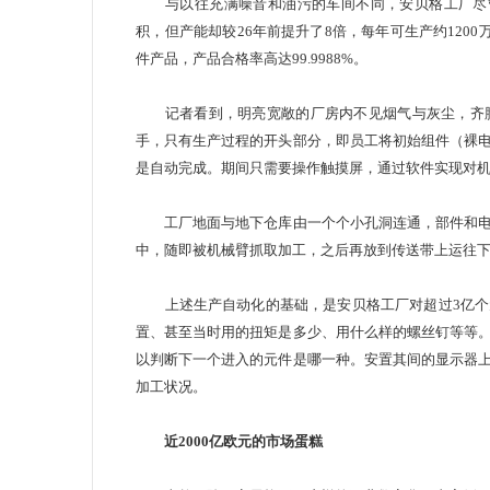
与以往充满噪音和油污的车间不同，安贝格工厂尽管
积，但产能却较26年前提升了8倍，每年可生产约120
件产品，产品合格率高达99.9988%。
记者看到，明亮宽敞的厂房内不见烟气与灰尘，齐胸
手，只有生产过程的开头部分，即员工将初始组件（裸
是自动完成。期间只需要操作触摸屏，通过软件实现
工厂地面与地下仓库由一个个小孔洞连通，部件和电
中，随即被机械臂抓取加工，之后再放到传送带上运
上述生产自动化的基础，是安贝格工厂对超过3亿个元
置、甚至当时用的扭矩是多少、用什么样的螺丝钉等等
以判断下一个进入的元件是哪一种。安置其间的显示器
加工状况。
近2000亿欧元的市场蛋糕