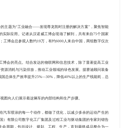
主题为“工业融合——发现尊龙凯时注册的解决方案”，聚焦智能
0的实际应用。记者从
汉诺威
工博会现场了解到，共有来自75个国家
家；工博会总参观人数约19万，有约6000人来自中国，两组数字仅次
工博会的亮点。结合发达的物联网和信息技术，除了显著提高工业
少资源消耗与污染排放，推动工业领域的绿色发展。据赛迪顾问装备
我国总体生产效率提升25%—30%，降低40%以上的生产线能耗，总
透视图向人们展示着这辆车的内部结构和生产步骤。
给汽车喷涂的每一个动作，都做了优化，以减少多余的运动产生的
中国）有限公司数字化工厂集团及过程工业与驱动集团的专家刘锴告
生命周期，包括设计、规划、工程、生产，直到最终成品整合为一