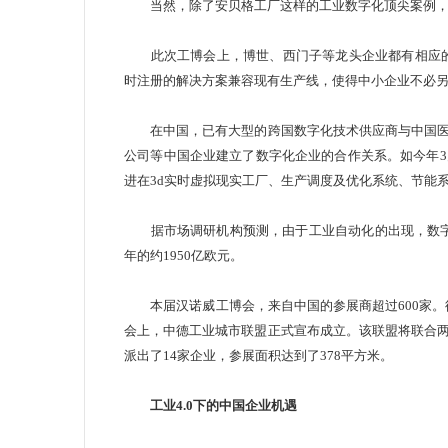
当然，除了安贝格工厂这样的工业数字化顶尖案例
此次工博会上，博世、西门子等龙头企业都有相应的产
时注册的解决方案兼容现有生产线，使得中小企业不
在中国，已有大型的跨国数字化技术供应商与中国医
公司等中国企业建立了数字化企业的合作关系。如今年
进在3d实时
虚拟现实
工厂、生产调度及优化系统、节
据市场调研机构预测，由于工业自动化的出现，数字化制造
年的约1950亿欧元。
本届汉诺威工博会，来自中国的参展商超过600家。德国“
会上，中德工业城市联盟正式宣布成立。该联盟将联合
派出了14家企业，参展面积达到了378平方米。
工业4.0下的中国企业机遇