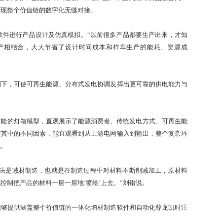
案实现整个价值链的数字化无缝对接。
件进行产品设计及仿真模拟。“以前很多产品都要生产出来，才知
产相结合，大大节省了设计时间成本和样车生产的能耗、资源成
下，可使可再生能源、分布式发电协调发挥出更可靠的供电能力与
能的灯箱模型，直观展示了能源消费者、传统发电方式、可再生能
节其中的不同因素，能直观看到从上游电网输入到输出，整个复杂环
变化。
法是减材制造，也就是在制造过程中对材料不断削减加工，原材料
化控制把产品的材料一层一层地‘喷绘’上去。”刘锴说。
够提供涵盖整个价值链的一体化增材制造软件和
自动化
尊龙凯时注