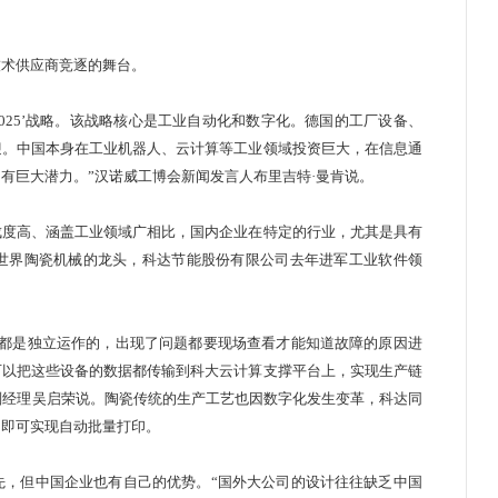
技术供应商竞逐的舞台。
25
’战略。该战略核心是工业自动化和数字化。德国的工厂设备、
迎。中国本身在
工业机器人
、
云计算
等工业领域投资巨大，在信息通
拥有巨大潜力。”汉诺威工博会新闻发言人布里吉特·曼肯说。
度高、涵盖工业领域广相比，国内企业在特定的行业，尤其是具有
世界陶瓷机械的龙头，科达节能股份有限公司去年进军工业软件领
会。
都是独立运作的，出现了问题都要现场查看才能知道故障的原因进
可以把这些设备的数据都传输到科大云计算支撑平台上，实现生产链
室副经理吴启荣说。陶瓷传统的生产工艺也因数字化发生变革，科达同
案，即可实现自动批量打印。
，但中国企业也有自己的优势。“国外大公司的设计往往缺乏中国