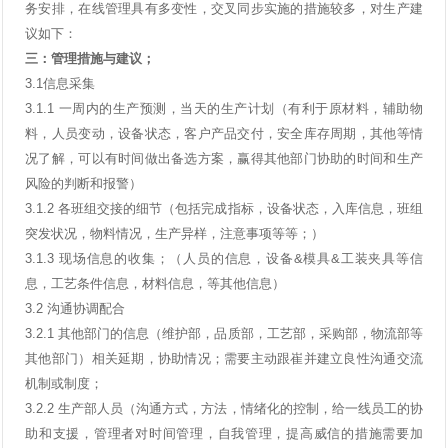
务安排，在线管理具有多变性，交叉同步实施的措施较多，对生产建
议如下：
三：管理措施与建议；
3.1
信息采集
3.1.1
一周内的生产预测，当天的生产计划（有利于原材料，辅助物
料，人员变动，设备状态，客户产品交付，安全库存周期，其他等情
况了解，可以有时间做出备选方案，赢得其他部门协助的时间和生产
风险的判断和报警）
3.1.2
各班组交接的细节（包括完成指标，设备状态，入库信息，班组
突发状况，物料情况，生产异样，注意事项等等；）
3.1.3
现场信息的收集；（人员的信息，设备
&
模具
&
工装夹具等信
息，工艺条件信息，材料信息，等其他信息）
3.2
沟通协调配合
3.2.1
其他部门的信息（维护部，品质部，工艺部，采购部，物流部等
其他部门）相关延期，协助情况；需要主动跟崔并建立良性沟通交流
机制或制度；
3.2.2
生产部人员（沟通方式，方法，情绪化的控制，给一线员工的协
助和支援，管理者对时间管理，自我管理，提高威信的措施需要加