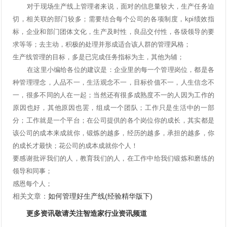
对于现场生产线上管理者来说，面对的信息量较大，生产任务迫
切，相关联的部门较多；需要结合每个公司的各项制度，
kpi
绩效指
标，企业和部门团体文化，生产及时性，良品交付性，各级领导的要
求等等；去主动，积极的处理并形成适合该人群的管理风格；
生产线管理的目标，多是已完成任务指标为主，其他为辅；
在这里小编给各位的建议是：企业里的每一个管理岗位，都是各
种管理理念，人品不一，生活观念不一，目标价值不一，人生信念不
一，很多不同的人在一起；当然还有很多成熟度不一的人因为工作的
原因也好，其他原因也罢，组成一个团队；工作只是生活中的一部
分；工作就是一个平台；在公司提供的各个岗位你的成长，其实都是
该公司的成本来成就你，锻炼的越多，经历的越多，承担的越多，你
的成长才最快；花公司的成本成就你个人！
要感谢批评我们的人，教育我们的人，在工作中给我们锻炼和磨练的
领导和同事；
感恩每个人；
相关文章：
如何管理好生产线(经验精华版下)
更多资讯敬请关注智造家
行业资讯
频道