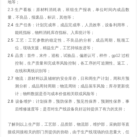
地等；
2.3
生产看板：原材料消耗表，班组生产报表，单位时间内成品数
量，不良品，报废品，标识，其他等；
2.4
生产任务：计划完成率，成品完成率，人员效率，设备利用率，
能耗指标，物料消耗库存指标。入库统计等；
2.5
工艺：工艺参数的稳定性，不良品的分析，成品周期，瓶颈工
位，现场支援，精益生产，工艺持续改进等；
2.6
品质：首件，末件，巡检，试验品，偏差认可，样件，
gp12
过程
控制，生产质量和完成率风险控制，各工序的可追溯性。返工，
在线和离线识别等；
2.7
物流：原材料以及辅材的安全库存，日和周生产计划，周和月预
测分析，成品周转周期；物流周转；成品装车风险；库存更新统
计；物料数据是否与成本价值相关联或风险等；
2.8
设备维护：计划保养，预防保养，预见性保养，预测性保养，事
后维修速度等；是否对生产线设备良好运转提供了有力的支持；
了解到以上生产部，工艺部，品质部，物流部，维护部，采购部等直
接或间接相关的部门所提供的协助，由于生产线现场的信息量大，任