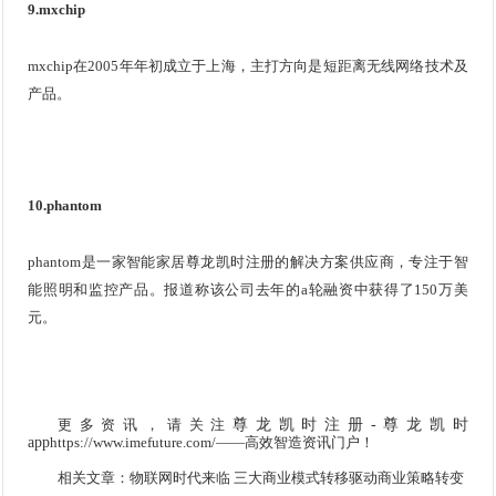
9.mxchip
mxchip在2005年年初成立于上海，主打方向是短距离无线网络技术及
产品。
10.phantom
phantom是一家智能家居尊龙凯时注册的解决方案供应商，专注于智
能照明和监控产品。报道称该公司去年的a轮融资中获得了150万美
元。
更多资讯，请关注
尊龙凯时注册-尊龙凯时
app
https://www.imefuture.com/
——高效智造资讯门户！
相关文章：
物联网时代来临 三大商业模式转移驱动商业策略转变