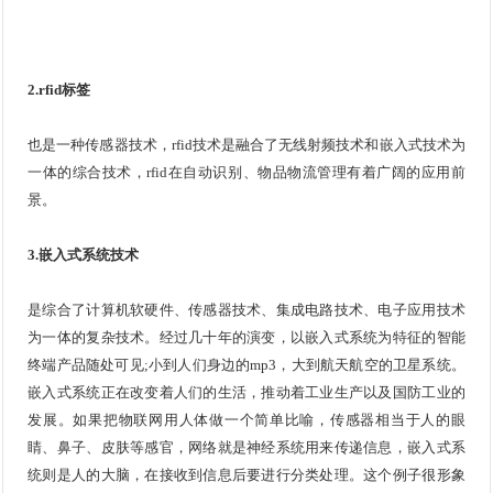
2.rfid标签
也是一种传感器技术，rfid技术是融合了无线射频技术和嵌入式技术为
一体的综合技术，rfid在自动识别、物品物流管理有着广阔的应用前
景。
3.嵌入式系统技术
是综合了计算机软硬件、传感器技术、集成电路技术、电子应用技术
为一体的复杂技术。经过几十年的演变，以嵌入式系统为特征的智能
终端产品随处可见;小到人们身边的mp3，大到航天航空的卫星系统。
嵌入式系统正在改变着人们的生活，推动着工业生产以及国防工业的
发展。如果把物联网用人体做一个简单比喻，传感器相当于人的眼
睛、鼻子、皮肤等感官，网络就是神经系统用来传递信息，嵌入式系
统则是人的大脑，在接收到信息后要进行分类处理。这个例子很形象