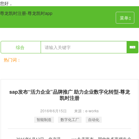
您好，
尊龙凯时注册-尊龙凯时app
菜单
综合
热门词：
sap发布“活力企业”品牌推广 助力企业数字化转型-尊龙
凯时注册
2016年6月15日 来源：e-works
智能制造
数字化工厂
自动化