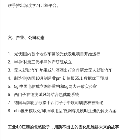
联手推出深度学习计算平台。
六、产业、公司动态
1、光伏|国内首个地铁车辆段光伏发电项目开始运行
2、半导体|第三代半导体产研院成立
3、无人驾驶汽车|苹果或与滴滴出行合作研发无人驾驶汽车
4、制造业|德国10月制造业pmi初值报55.1 数据优于预期
5、5g|中国电信成立网络重构和5g两大开放实验室
6、西门子在德测试风能结合热储能系统
7、德国马牌轮胎欲接手西门子手中欧司朗股权被拒绝
8、abb推出模块化“即插即用型”微网尊龙凯时注册的解决方案
工业4.0江湖的忽悠段子，用跳不出去的固化思维讲未来的故事