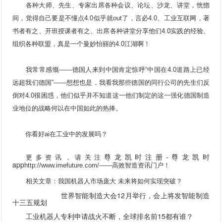
各种大师、先生、专家出席各种会议、论坛、沙龙、讲堂，恍惚
间，觉得自己要是不懂点4.0似乎就out了，言必4.0、工业互联网，著
书者有之、开班授课者有之、出席各种讲堂分享他们4.0实践的经验、
组织各种联盟，真是一个曼妙怡丽的4.0江湖啊！
我常常感慨——德国人来到中国肯定惊呼“中国在4.0道路上已经
远超我们德国”——想想也是，我看我那些德国的同行公司的先生们反
倒对4.0很困惑，他们似乎并不知道这一他们制定的这一强化德国制造
业地位的战略何以在中国如此的热捧。
你看好ai在工业中的发展吗？
尊龙凯时注册-尊龙凯时
更多资讯，请关注
app
http://www.imefuture.com/
——高效智造资讯门户！
相关文章：
我国机器人市场庞大 未来将如何实现突破？
世界智能制造大会12月举行，会上将发智能制造
十三五规划
工业机器人专利申请战火不断，全球排名前15都有谁？