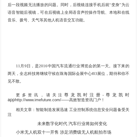
后一段视频无法播放的问题。同时，后视镜连接手机后就“变身”为云
语音智能后视镜，可在后视镜上全局语音声控操作导航、本地和在线
音乐、拨号、天气等其他人机语音交互功能。
11月9日，是2016中国汽车流通行业博览会的第一天。接下来的
两天，全志科技将继续守候在珠海国际会展中心f03展位，期待和你不
见不散。
尊龙凯时注册-尊龙凯时
更多资讯，请关注
app
http://www.imefuture.com/
——高效智造资讯门户！
相关文章：
智能制造发展迅速 工业控制系统信息安全问题备受关
注
未来数字化时代 汽车行业将如何变化
小米无人机双十一开售 涉足消费级无人机航拍市场