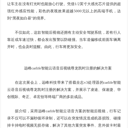
让车主在没有灯光时也能放心行驶。凭借1/2英寸大感光芯片提供的超
强红外感应性能，彩色的夜视效果超越5000元以上的高端手机，达
到“黑夜如白昼”的境界。
不仅如此，这款智能后视镜还拥有主动安全驾驶系统，若有行人
靠近或车速过快，都会发出预警以防碰撞。当车道偏移或前面车辆离
开时，也会及时提醒。由此，行车将更加安全。
远峰carlife智能云语音后视镜尊龙凯时注册的解决方案
在这次展会上，远峰科技带来了搭载全志v3处理器的carlife智能
云语音后视镜尊龙凯时注册的解决方案，并展示了凌途、保速捷、华
创视际、奇正、卓宏创等终端厂商的多款成品。
据介绍，采用远峰carlife智能云语音方案的智能后视镜，行车记
录不仅可以不漏秒循环录制，还可以在突发情况造成机器损毁、碰撞
掉卡掉电时视频无损存储，解决了其他方案突发事件、意外拔卡时最