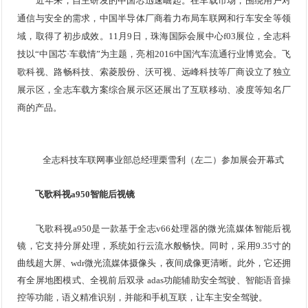
近年来，自主研发的中国芯迅速崛起。在车载市场，围绕用户对
通信与安全的需求，中国半导体厂商着力布局车联网和行车安全等领
域，取得了初步成效。11月9日，珠海国际会展中心f03展位，全志科
技以“中国芯·车载情”为主题，亮相2016中国汽车流通行业博览会。飞
歌科视、路畅科技、索菱股份、沃可视、远峰科技等厂商设立了独立
展示区，全志车载方案综合展示区还展出了互联移动、凌度等知名厂
商的产品。
全志科技车联网事业部总经理栗雪利（左二）参加展会开幕式
飞歌科视a950智能后视镜
飞歌科视a950是一款基于全志v66处理器的微光流媒体智能后视
镜，它支持分屏处理，系统如行云流水般畅快。同时，采用9.35寸的
曲线超大屏、wdr微光流媒体摄像头，夜间成像更清晰。此外，它还拥
有全屏地图模式、全视前后双录 adas功能辅助安全驾驶、智能语音操
控等功能，语义精准识别，并能和手机互联，让车主安全驾驶。