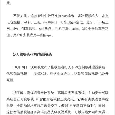
受。
不仅如此，这款智能中控还支持lvds输出、多路视频输入、多点
电容触摸、sd卡、三组usb2.0接口，可实现gps定位、蓝牙、3g/4g上
网、dvr，倒车后视、
wifi
热点、手机互联、adas、360全景泊车等功
能，用户可安装应用丰富的apk。
沃可视明镜x93智能后视镜
10月19日，沃可视发布了搭载智者行天下x9定制版处理器的新一
代智能后视镜——明镜x93。在这次展会上，这款智能后视镜也公开
亮相。
据了解，离线语音声控系统、高清星光夜视系统、主动安全驾驶
系统是沃可视明镜x93智能后视镜的三大亮点。它拥有离线语音声控
系统，全部功能均实现了语音交互，做到“君子动口不动手”。同时，
这款智能后视镜拥有高清的星光级夜视系统，可以穿透大雨和大雾，