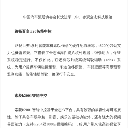
中国汽车流通协会会长沈进军（中）参观全志科技展馆
路畅百变t820智能中控
路畅百变t系列智能车机素以强劲的硬件配置著称，t820的强劲实
力也毋庸置疑。它搭载了全志t8高性能八核处理器，强劲动力，保证
系统稳定运行。不仅如此，它还有芯片级高级驾驶辅助（adas）系
统，为用户提供车辆碰撞预警、车道偏移预警、 车距提醒等高级预警
监测功能，智能辅助驾驶，确保行车安全。
索菱k2001智能中控
索菱k2001智能中控基于全志t3平台，具有较强的兼容性与可拓展
性。除了具备车载导航、影音、娱乐的基础功能外，还有强大的视频
界面能力（支持h.264双1080p视频编码），给用户带来较高的视觉享