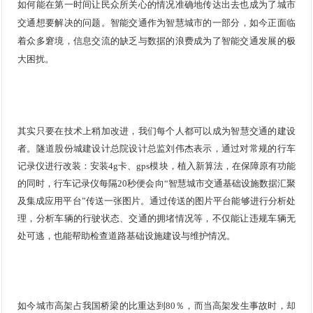
如何能在第一时间让民众所关心的情况准确地传达出去也成为了城市
交通想要解决的问题。智能交通作为
智慧城市
的一部分，如今正面临
着众多窘境，信息交流的缺乏与数据的浪费成为了智能交通发展的极
大困扰。
其实只要在技术上稍加改进，我们每个人都可以成为
智慧交通
的建设
者。隧道股份城建设计总院设计总监刘伟杰表示，通过对常规的行车
记录仪进行改装：安装4g卡、gps模块，植入新算法，在保障原有功能
的同时，行车记录仪每隔20秒便会向“智慧城市交通基础设施数据汇聚
及集成应用平台”传送一张图片。通过传送的图片平台能够进行分析处
理，分析车辆的行驶状态、交通的拥堵情况等，不仅能让违规车辆无
处可逃，也能帮助检查道路基础设施建设与维护情况。
如今城市高架占我国桥梁的比重达到80％，而当高架发生事故时，却