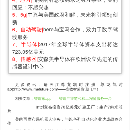
回应：不感兴趣
5、5g|
中兴与美国政府和解，未来将引领5g创
新
6、自动驾驶|
here与宝马合作，致力于数字驾
驶服务
7、半导体|
2017年全球半导体资本支出将达
723.05亿美元
8、传感器|
安森美半导体在欧洲设立先进的传
感器设计中心
尊龙凯时注册-尊龙凯时
更多资讯，请关注
app
http://www.imefuture.com/
——高效智造资讯门户！
相关文章：
智造家app
——智造产业链和和工程师服务平台
intel宣布投资70亿美元扩建工厂：生产7纳米芯
片
美的再度布局机器人业务，与以色列自动化企业达成战略合
作