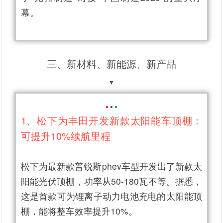
幕。
三、新材料、新能源、新产品
▼
●
●
●
1、松下为丰田开发新款太阳能车顶棚：
可提升10%续航里程
松下为最新款普锐斯phev车型开发出了新款太
阳能光伏顶棚，功率从50-180瓦不等。据悉，
这是首款可为锂离子动力电池充电的太阳能顶
棚，能将整车效率提升10%。