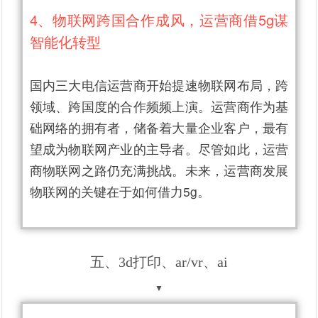
4、物联网跨国合作成风，运营商借5g谋
智能化转型
国内三大电信运营商开始提速物联网布局，跨
领域、跨国度的合作频频上演。运营商作为基
础网络的拥有者，储备着大量企业客户，最有
望成为物联网产业的主导者。尽管如此，运营
商物联网之路仍充满挑战。未来，运营商发展
物联网的关键在于如何借力5g。
五、3d打印、ar/vr、ai
▼