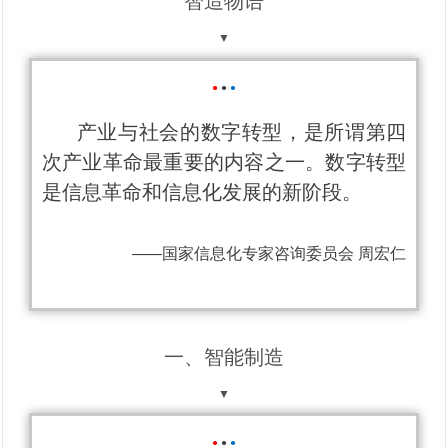
智造物语
▼
●
●
●
产业与社会的数字转型，是所谓第四
次产业革命最重要的内容之一。数字转型
是信息革命和信息化发展的新阶段。
国家信息化专家咨询委员会 周宏仁
——
一、智能制造
▼
●
●
●