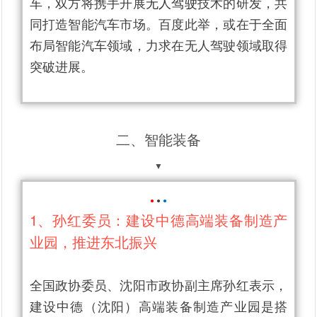
车，双方将携手开展
无人驾驶
技术的研发，共
同打造智能汽车市场。百度此举，或在于全面
布局智能汽车领域，力求在无人驾驶领域取得
突破进展。
二、智能装备
▼
●
●
●
1、孙红委员：建设中德高端装备制造产
业园，推进东北振兴
全国政协委员、沈阳市政协副主席孙红表示，
建设中德（沈阳）高端装备制造产业园是搭