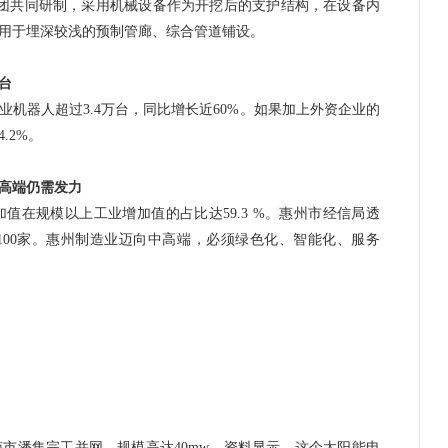
共同研制，采用机械设备作为开挖后的支护结构，在设备内
用于埋深较浅的预制管廊、综合管道铺设。
台
业机器人
超过3.4万台，同比增长近60%。如果加上外资企业的
.2%。
高端仍需发力
规模以上工业增加值的占比达59.3 %。惠州市经信局透
100家。惠州制造业迈向中高端，必须绿色化、智能化、服务
潘集完工并网，规模高达40mw。资料显示，这个太阳能电