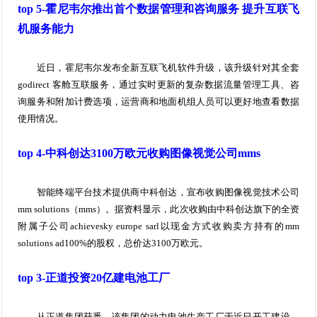
top 5-霍尼韦尔推出首个数据管理和咨询服务 提升互联飞
机服务能力
近日，霍尼韦尔发布全新互联飞机软件升级，该升级针对其全套
godirect 客舱互联服务，通过实时更新的复杂数据流量管理工具、咨
询服务和附加计费选项，运营商和地面机组人员可以更好地查看数据
使用情况。
top 4-中科创达3100万欧元收购图像视觉公司mms
智能终端平台技术提供商中科创达，宣布收购图像视觉技术公司
mm solutions（mms）。据资料显示，此次收购由中科创达旗下的全资
附属子公司achievesky europe sarl以现金方式收购卖方持有的mm
solutions ad100%的股权，总价达3100万欧元。
top 3-正道投资20亿建电池工厂
从正道集团获悉，该集团的动力电池生产工厂于近日开工建设，