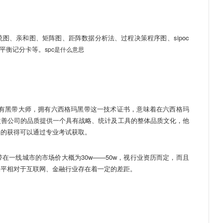
、亲和图、矩阵图、距阵数据分析法、过程决策程序图、sipoc
析和平衡记分卡等。
spc是什么意思
还有黑带大师，拥有六西格玛黑带这一技术证书，意味着在六西格玛
改善公司的品质提供一个具有战略、统计及工具的整体品质文化，他
书的获得可以通过专业考试获取。
一线城市的市场价大概为30w——50w，视行业资历而定，而且
水平相对于互联网、金融行业存在着一定的差距。