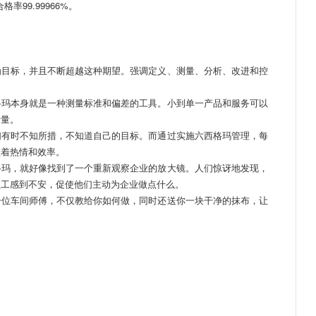
率99.99966%。
为目标，并且不断超越这种期望。强调定义、测量、分析、改进和控
格玛本身就是一种测量标准和偏差的工具。小到单一产品和服务可以
计量。
们有时不知所措，不知道自己的目标。而通过实施六西格玛管理，每
溢着热情和效率。
格玛，就好像找到了一个重新观察企业的放大镜。人们惊讶地发现，
员工感到不安，促使他们主动为企业做点什么。
位车间师傅，不仅教给你如何做，同时还送你一块干净的抹布，让