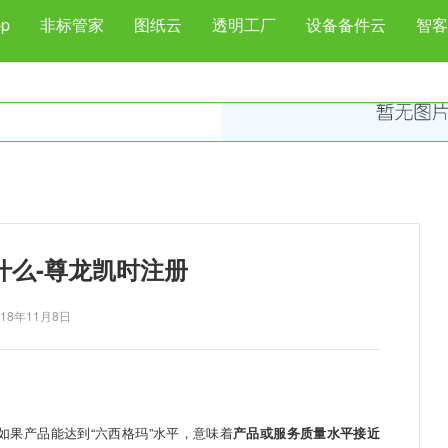
p
非标管家
图纸云
透明工厂
设备备件云
智客
什么-尊龙凯时注册
018年11月8日
果产品能达到“六西格玛”水平，意味着
产品或服务质量水平接近