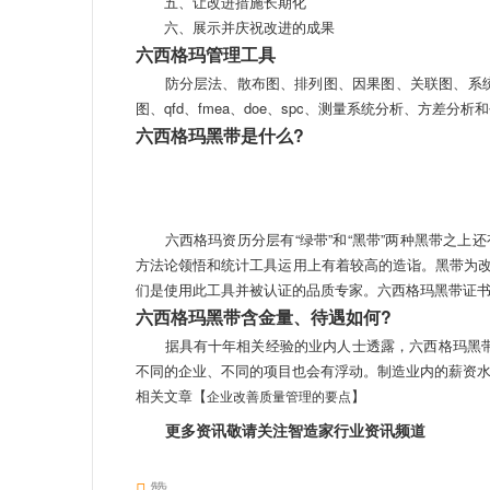
五、让改进措施长期化
六、展示并庆祝改进的成果
六西格玛管理工具
防分层法、散布图、排列图、因果图、关联图、系统图
图、qfd、fmea、doe、spc、测量系统分析、方差分
六西格玛黑带是什么?
六西格玛资历分层有“绿带”和“黑带”两种黑带之上
方法论领悟和统计工具运用上有着较高的造诣。黑带为
们是使用此工具并被认证的品质专家。六西格玛黑带证
六西格玛黑带含金量、待遇如何?
据具有十年相关经验的业内人士透露，六西格玛黑带在
不同的企业、不同的项目也会有浮动。制造业内的薪资
相关文章【
】
企业改善质量管理的要点
更多资讯敬请关注智造家
行业资讯
频道
赞