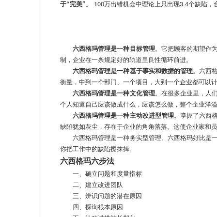
于“完美”
。 100万出错机会中理论上只出现3.4个缺陷，合格
六西格玛管理是一种目标管理
。它把顾客的期望作
制，企业在一条规定好的轨道里良性循环前进。
六西格玛管理是一种基于事实和数据的管理
。六西
衡量，中到一个部门、一个项目，大到一个企业都可以
六西格玛管理是一种文化管理
。在很多企业里，人
个人知道自己应该做成什么，应该怎么做，整个企业洋
六西格玛管理是一种主动改进型管理
。掌握了六西
缺陷犹如灰尘，存在于企业的角角落落。这使企业家和
六西格玛管理是一种务实型管理。六西格玛好比是一
你把工作中的缺陷擦抹掉。
六西格玛六步法
一、确立问题和度量指标
二、建立改进团队
三、辨识问题的潜在原因
四、探询根本原因